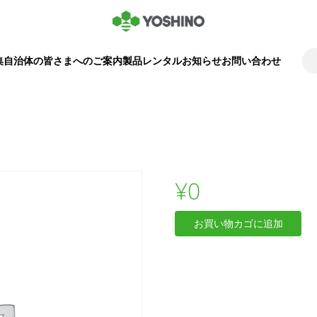
集
自治体の皆さまへのご案内
製品レンタル
お知らせ
お問い合わせ
¥
0
Bike/Car
お買い物カゴに追加
For
Multiple
Day
–
Muffin