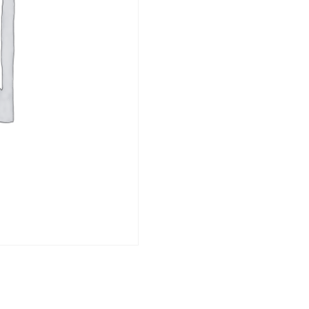
Template
個